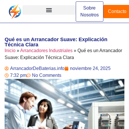
Sobre
Contacto
Nosotros
Arrancadores de Batería
Arrancadores Especializados
Arrancadores Industriales
Diferencias y Comparaciones
Funcionamiento y Conceptos
Instalación y Configuración
Marcas y Modelos
Qué es un Arrancador Suave: Explicación
Técnica Clara
Inicio
»
Arrancadores Industriales
»
Qué es un Arrancador
Suave: Explicación Técnica Clara
ArrancadorDeBaterias.info
noviembre 24, 2025
7:32 pm
No Comments