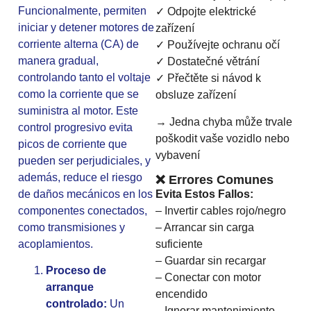
Funcionalmente, permiten
✓ Odpojte elektrické
iniciar y detener motores de
zařízení
corriente alterna (CA) de
✓ Používejte ochranu očí
manera gradual,
✓ Dostatečné větrání
controlando tanto el voltaje
✓ Přečtěte si návod k
como la corriente que se
obsluze zařízení
suministra al motor. Este
→ Jedna chyba může trvale
control progresivo evita
poškodit vaše vozidlo nebo
picos de corriente que
vybavení
pueden ser perjudiciales, y
además, reduce el riesgo
❌ Errores Comunes
de daños mecánicos en los
Evita Estos Fallos:
componentes conectados,
– Invertir cables rojo/negro
como transmisiones y
– Arrancar sin carga
acoplamientos.
suficiente
– Guardar sin recargar
Proceso de
– Conectar con motor
arranque
encendido
controlado:
Un
– Ignorar mantenimiento