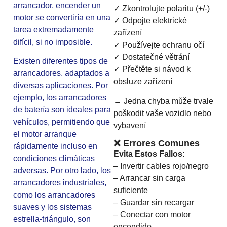
arrancador, encender un
✓ Zkontrolujte polaritu (+/-)
motor se convertiría en una
✓ Odpojte elektrické
tarea extremadamente
zařízení
difícil, si no imposible.
✓ Používejte ochranu očí
✓ Dostatečné větrání
Existen diferentes tipos de
✓ Přečtěte si návod k
arrancadores, adaptados a
obsluze zařízení
diversas aplicaciones. Por
ejemplo, los arrancadores
→ Jedna chyba může trvale
de batería son ideales para
poškodit vaše vozidlo nebo
vehículos, permitiendo que
vybavení
el motor arranque
❌ Errores Comunes
rápidamente incluso en
Evita Estos Fallos:
condiciones climáticas
– Invertir cables rojo/negro
adversas. Por otro lado, los
– Arrancar sin carga
arrancadores industriales,
suficiente
como los arrancadores
– Guardar sin recargar
suaves y los sistemas
– Conectar con motor
estrella-triángulo, son
encendido