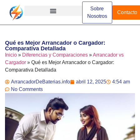
Sobre
Contacto
Nosotros
Arrancadores de Batería
Arrancadores Especializados
Arrancadores Industriales
Diferencias y Comparaciones
Funcionamiento y Conceptos
Instalación y Configuración
Marcas y Modelos
Qué es Mejor Arrancador o Cargador:
Comparativa Detallada
Inicio
»
Diferencias y Comparaciones
»
Arrancador vs
Cargador
»
Qué es Mejor Arrancador o Cargador:
Comparativa Detallada
ArrancadorDeBaterias.info
abril 12, 2025
4:54 am
No Comments