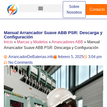
Sobre
Contacto
Nosotros
Arrancadores de Batería
Arrancadores Especializados
Arrancadores Industriales
Diferencias y Comparaciones
Funcionamiento y Conceptos
Instalación y Configuración
Marcas y Modelos
Manual Arrancador Suave ABB PSR: Descarga y
Configuración
Inicio
»
Marcas y Modelos
»
Arrancadores ABB
»
Manual
Arrancador Suave ABB PSR: Descarga y Configuración
ArrancadorDeBaterias.info
febrero 5, 2025
3:04 pm
No Comments