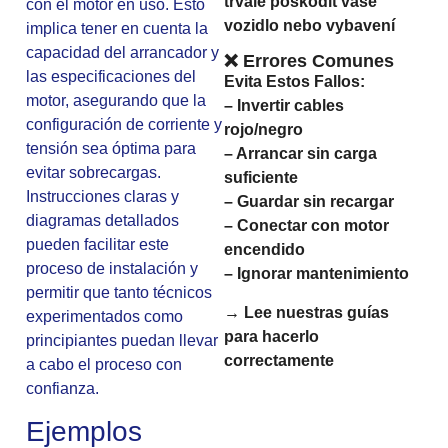
trvale poškodit vaše
con el motor en uso. Esto
vozidlo nebo vybavení
implica tener en cuenta la
capacidad del arrancador y
❌ Errores Comunes
las especificaciones del
Evita Estos Fallos:
motor, asegurando que la
– Invertir cables
configuración de corriente y
rojo/negro
tensión sea óptima para
– Arrancar sin carga
evitar sobrecargas.
suficiente
Instrucciones claras y
– Guardar sin recargar
diagramas detallados
– Conectar con motor
pueden facilitar este
encendido
proceso de instalación y
– Ignorar mantenimiento
permitir que tanto técnicos
→ Lee nuestras guías
experimentados como
para hacerlo
principiantes puedan llevar
correctamente
a cabo el proceso con
confianza.
Ejemplos