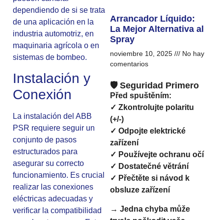
dependiendo de si se trata
Arrancador Líquido:
de una aplicación en la
La Mejor Alternativa al
industria automotriz, en
Spray
maquinaria agrícola o en
noviembre 10, 2025
No hay
sistemas de bombeo.
comentarios
Instalación y
🛡️ Seguridad Primero
Conexión
Před spuštěním:
✓ Zkontrolujte polaritu
La instalación del ABB
(+/-)
PSR requiere seguir un
✓ Odpojte elektrické
conjunto de pasos
zařízení
estructurados para
✓ Používejte ochranu očí
asegurar su correcto
✓ Dostatečné větrání
funcionamiento. Es crucial
✓ Přečtěte si návod k
realizar las conexiones
obsluze zařízení
eléctricas adecuadas y
→ Jedna chyba může
verificar la compatibilidad