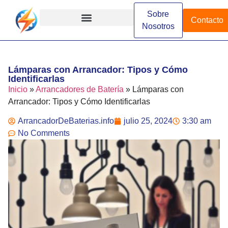
Sobre
Contacto
Nosotros
Arrancadores de Batería
Arrancadores Especializados
Arrancadores Industriales
Diferencias y Comparaciones
Funcionamiento y Conceptos
Instalación y Configuración
Marcas y Modelos
Lámparas con Arrancador: Tipos y Cómo
Identificarlas
Inicio
»
Arrancadores de Batería
»
Lámparas con
Arrancador: Tipos y Cómo Identificarlas
ArrancadorDeBaterias.info
julio 25, 2024
3:30 am
No Comments