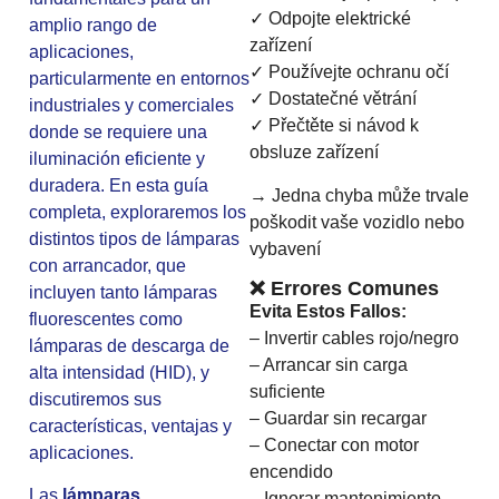
✓ Odpojte elektrické
amplio rango de
zařízení
aplicaciones,
✓ Používejte ochranu očí
particularmente en entornos
✓ Dostatečné větrání
industriales y comerciales
✓ Přečtěte si návod k
donde se requiere una
obsluze zařízení
iluminación eficiente y
duradera. En esta guía
→ Jedna chyba může trvale
completa, exploraremos los
poškodit vaše vozidlo nebo
distintos tipos de lámparas
vybavení
con arrancador, que
❌ Errores Comunes
incluyen tanto lámparas
Evita Estos Fallos:
fluorescentes como
– Invertir cables rojo/negro
lámparas de descarga de
– Arrancar sin carga
alta intensidad (HID), y
suficiente
discutiremos sus
– Guardar sin recargar
características, ventajas y
– Conectar con motor
aplicaciones.
encendido
Las
lámparas
– Ignorar mantenimiento