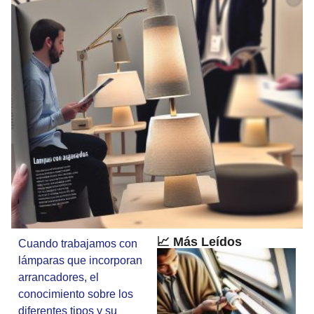
📈 Más Leídos
Cuando trabajamos con
lámparas que incorporan
arrancadores, el
conocimiento sobre los
diferentes tipos y su