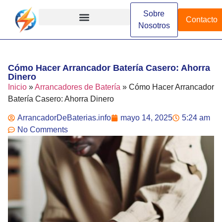
Sobre
Contacto
Nosotros
Arrancadores de Batería
Arrancadores Especializados
Arrancadores Industriales
Diferencias y Comparaciones
Funcionamiento y Conceptos
Instalación y Configuración
Marcas y Modelos
Cómo Hacer Arrancador Batería Casero: Ahorra
Dinero
Inicio
»
Arrancadores de Batería
»
Cómo Hacer Arrancador
Batería Casero: Ahorra Dinero
ArrancadorDeBaterias.info
mayo 14, 2025
5:24 am
No Comments