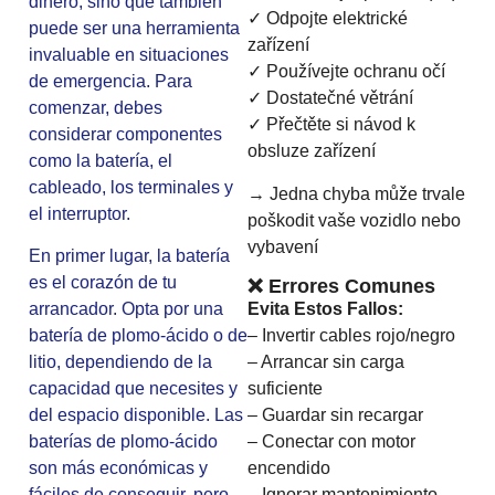
dinero, sino que también
✓ Odpojte elektrické
puede ser una herramienta
zařízení
invaluable en situaciones
✓ Používejte ochranu očí
de emergencia. Para
✓ Dostatečné větrání
comenzar, debes
✓ Přečtěte si návod k
considerar componentes
obsluze zařízení
como la batería, el
cableado, los terminales y
→ Jedna chyba může trvale
el interruptor.
poškodit vaše vozidlo nebo
vybavení
En primer lugar, la batería
es el corazón de tu
❌ Errores Comunes
Evita Estos Fallos:
arrancador. Opta por una
– Invertir cables rojo/negro
batería de plomo-ácido o de
– Arrancar sin carga
litio, dependiendo de la
suficiente
capacidad que necesites y
– Guardar sin recargar
del espacio disponible. Las
– Conectar con motor
baterías de plomo-ácido
encendido
son más económicas y
– Ignorar mantenimiento
fáciles de conseguir, pero