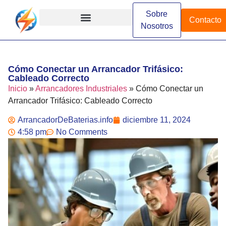
Sobre
Contacto
Nosotros
Arrancadores de Batería
Arrancadores Especializados
Arrancadores Industriales
Diferencias y Comparaciones
Funcionamiento y Conceptos
Instalación y Configuración
Marcas y Modelos
Cómo Conectar un Arrancador Trifásico:
Cableado Correcto
Inicio
»
Arrancadores Industriales
»
Cómo Conectar un
Arrancador Trifásico: Cableado Correcto
ArrancadorDeBaterias.info
diciembre 11, 2024
4:58 pm
No Comments