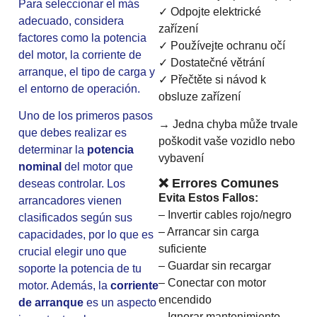
Para seleccionar el más
✓ Odpojte elektrické
adecuado, considera
zařízení
factores como la potencia
✓ Používejte ochranu očí
del motor, la corriente de
✓ Dostatečné větrání
arranque, el tipo de carga y
✓ Přečtěte si návod k
el entorno de operación.
obsluze zařízení
Uno de los primeros pasos
→ Jedna chyba může trvale
que debes realizar es
poškodit vaše vozidlo nebo
determinar la
potencia
vybavení
nominal
del motor que
❌ Errores Comunes
deseas controlar. Los
Evita Estos Fallos:
arrancadores vienen
– Invertir cables rojo/negro
clasificados según sus
– Arrancar sin carga
capacidades, por lo que es
suficiente
crucial elegir uno que
– Guardar sin recargar
soporte la potencia de tu
– Conectar con motor
motor. Además, la
corriente
encendido
de arranque
es un aspecto
– Ignorar mantenimiento