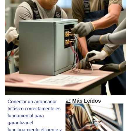
📈 Más Leídos
Conectar un arrancador
trifásico correctamente es
fundamental para
garantizar el
funcionamiento eficiente y