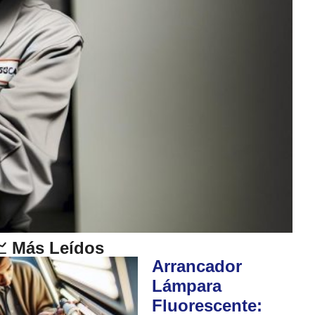
 Más Leídos
Arrancador
Lámpara
Fluorescente: