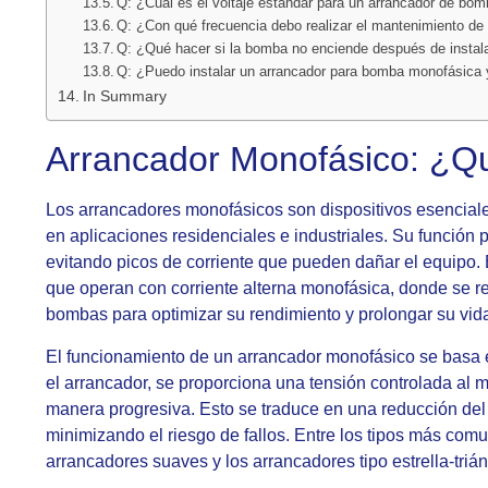
Q: ¿Cuál es el voltaje estándar para un arrancador de bo
Q: ¿Con qué frecuencia debo realizar el mantenimiento d
Q: ¿Qué hacer si la bomba no enciende después de instala
Q: ¿Puedo instalar un arrancador para bomba monofásica 
In Summary
Arrancador Monofásico: ¿Q
Los arrancadores monofásicos son dispositivos esencial
en aplicaciones residenciales e industriales. Su función pr
evitando picos de corriente que pueden dañar el equipo.
que operan con corriente alterna monofásica, donde se r
bombas para optimizar su rendimiento y prolongar su vida 
El funcionamiento de un arrancador monofásico se basa en 
el arrancador, se proporciona una tensión controlada al m
manera progresiva. Esto se traduce en una reducción del 
minimizando el riesgo de fallos. Entre los tipos más com
arrancadores suaves y los arrancadores tipo estrella-triá