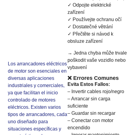
✓ Odpojte elektrické
zařízení
✓ Používejte ochranu očí
✓ Dostatečné větrání
✓ Přečtěte si návod k
obsluze zařízení
→ Jedna chyba může trvale
poškodit vaše vozidlo nebo
Los arrancadores eléctricos
vybavení
de motor son esenciales en
❌ Errores Comunes
diversas aplicaciones
Evita Estos Fallos:
industriales y comerciales,
– Invertir cables rojo/negro
ya que facilitan el inicio
– Arrancar sin carga
controlado de motores
suficiente
eléctricos. Existen varios
– Guardar sin recargar
tipos de arrancadores, cada
– Conectar con motor
uno diseñado para
encendido
situaciones específicas y
– Ignorar mantenimiento