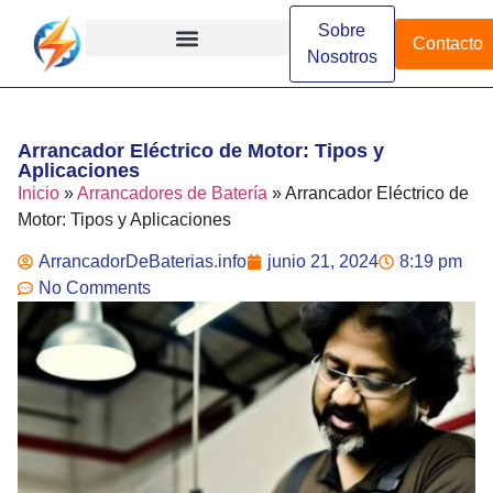
Sobre
Contacto
Nosotros
Arrancadores de Batería
Arrancadores Especializados
Arrancadores Industriales
Diferencias y Comparaciones
Funcionamiento y Conceptos
Instalación y Configuración
Marcas y Modelos
Arrancador Eléctrico de Motor: Tipos y
Aplicaciones
Inicio
»
Arrancadores de Batería
»
Arrancador Eléctrico de
Motor: Tipos y Aplicaciones
ArrancadorDeBaterias.info
junio 21, 2024
8:19 pm
No Comments