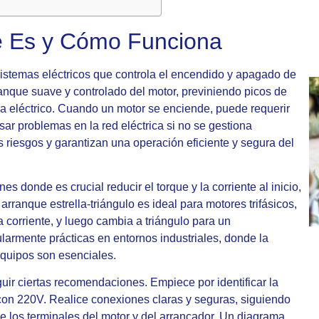
é Es y Cómo Funciona
sistemas eléctricos que controla el encendido y apagado de
rranque suave y controlado del motor, previniendo picos de
ma eléctrico. Cuando un motor se enciende, puede requerir
sar problemas en la red eléctrica si no se gestiona
riesgos y garantizan una operación eficiente y segura del
 donde es crucial reducir el torque y la corriente al inicio,
rranque estrella-triángulo es ideal para motores trifásicos,
a corriente, y luego cambia a triángulo para un
larmente prácticas en entornos industriales, donde la
equipos son esenciales.
uir ciertas recomendaciones. Empiece por identificar la
a con 220V. Realice conexiones claras y seguras, siguiendo
 los terminales del motor y del arrancador. Un diagrama